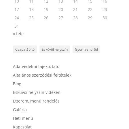
10
11
12
13
14
15
16
17
18
19
20
21
22
23
24
25
26
27
28
29
30
31
« febr
Csapatépítő
Esküvői helyszín
Gyomaendrőd
Adatvédelmi tájékoztató
Általános szerződési feltételek
Blog
Esküvői helyszín vidéken
Étterem, menü rendelés
Galéria
Heti menü
Kapcsolat