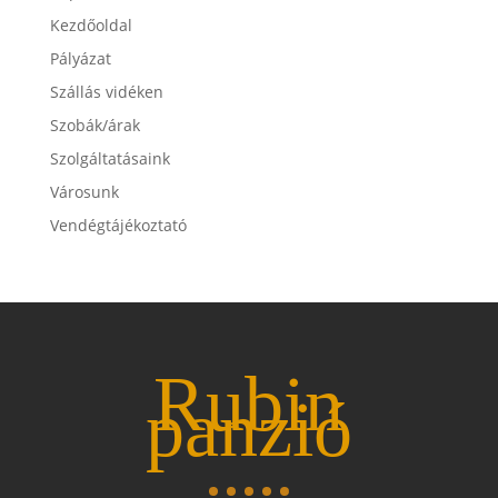
Kezdőoldal
Pályázat
Szállás vidéken
Szobák/árak
Szolgáltatásaink
Városunk
Vendégtájékoztató
Rubin
panzió