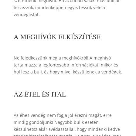
szeretnénk meghívni. Ha azonban valaki más buliját
tervezzük, mindenképpen egyeztessük vele a
vendéglistát.
A MEGHÍVÓK ELKÉSZÍTÉSE
Ne feledkezzünk meg a meghívókról! A meghívó
tartalmazza a legfontosabb információkat: mikor és
hol lesz a buli, és hogy mivel készüljenek a vendégek.
AZ ÉTEL ÉS ITAL
Az éhes vendég nem fogja jól érezni magát, erre
mindig gondoljunk! Nagyobb bulik esetén
készülhetsz akár svédasztallal, hogy mindenki kedve