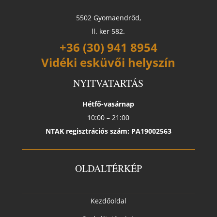
5502 Gyomaendrőd,
ll. ker 582.
+36 (30) 941 8954
Vidéki esküvői helyszín
NYITVATARTÁS
Hétfő-vasárnap
10:00 – 21:00
NTAK regisztrációs szám: PA19002563
OLDALTÉRKÉP
Kezdőoldal