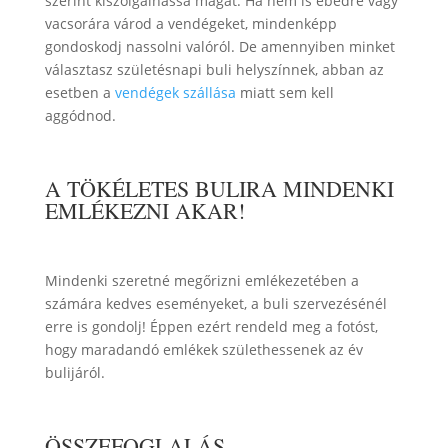
szerint kiszolgálhassa magát. Ha nem is ebédre vagy
vacsorára várod a vendégeket, mindenképp
gondoskodj nassolni valóról. De amennyiben minket
választasz születésnapi buli helyszínnek, abban az
esetben a
vendégek szállása
miatt sem kell
aggódnod.
A TÖKÉLETES BULIRA MINDENKI
EMLÉKEZNI AKAR!
Mindenki szeretné megőrizni emlékezetében a
számára kedves eseményeket, a buli szervezésénél
erre is gondolj! Éppen ezért rendeld meg a fotóst,
hogy maradandó emlékek születhessenek az év
bulijáról.
ÖSSZEFOGLALÁS