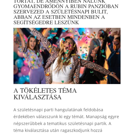
TORTÁT, DE AMENNYIBEN NÁLUNK
GYOMAENDRŐDÖN A RUBIN PANZIÓBAN
SZERVEZED A SZÜLETÉSNAPI BULIT,
ABBAN AZ ESETBEN MINDENBEN A
SEGÍTSÉGEDRE LESZÜNK
A TÖKÉLETES TÉMA
KIVÁLASZTÁSA
A születésnapi parti hangulatának feldobása
érdekében válasszunk ki egy témát. Manapság egyre
népszerűbbek a tematikus születésnapi partik. A
téma kiválasztása után ragaszkodjunk hozzá