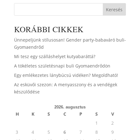
Keresés
KORÁBBI CIKKEK
Ünnepeljünk stílusosan! Gender party-babaváró buli-
Gyomaendrőd
Mi tesz egy szálláshelyet kutyabaráttá?
A tökéletes születésnapi buli Gyomaendrődön
Egy emlékezetes lánybúcsú vidéken? Megoldható!
Az esküvői szezon: A menyasszony és a vendégek
készülődése
2026. augusztus
H
K
S
C
P
S
V
1
2
3
4
5
6
7
8
9