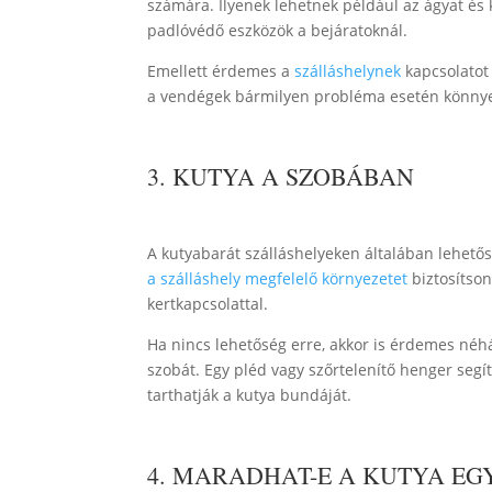
számára. Ilyenek lehetnek például az ágyat és k
padlóvédő eszközök a bejáratoknál.
Emellett érdemes a
szálláshelynek
kapcsolatot 
a vendégek bármilyen probléma esetén könnye
3. KUTYA A SZOBÁBAN
A kutyabarát szálláshelyeken általában lehetős
a szálláshely megfelelő környezetet
biztosítson
kertkapcsolattal.
Ha nincs lehetőség erre, akkor is érdemes né
szobát. Egy pléd vagy szőrtelenítő henger segí
tarthatják a kutya bundáját.
4. MARADHAT-E A KUTYA EG