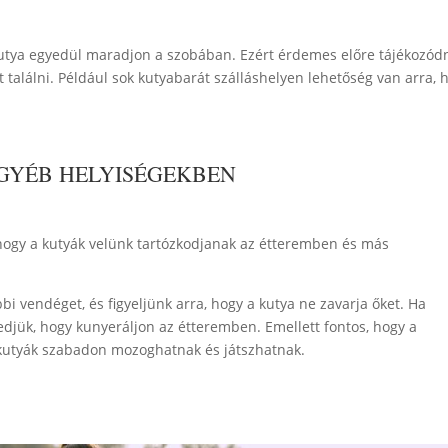
utya egyedül maradjon a szobában. Ezért érdemes előre tájékozód
 találni. Például sok kutyabarát szálláshelyen lehetőség van arra, 
EGYÉB HELYISÉGEKBEN
 hogy a kutyák velünk tartózkodjanak az étteremben és más
bi vendéget, és figyeljünk arra, hogy a kutya ne zavarja őket. Ha
edjük, hogy kunyeráljon az étteremben. Emellett fontos, hogy a
a kutyák szabadon mozoghatnak és játszhatnak.