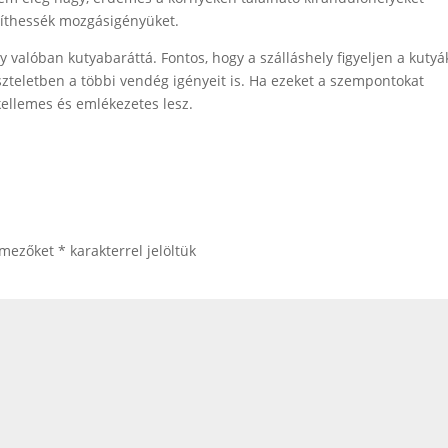
égíthessék mozgásigényüket.
y valóban kutyabaráttá. Fontos, hogy a szálláshely figyeljen a kutyá
iszteletben a többi vendég igényeit is. Ha ezeket a szempontokat
kellemes és emlékezetes lesz.
 mezőket
*
karakterrel jelöltük