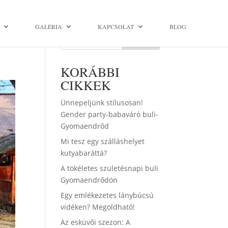
GALÉRIA
KAPCSOLAT
BLOG
Keresés
KORÁBBI
CIKKEK
Ünnepeljünk stílusosan!
Gender party-babaváró buli-
Gyomaendrőd
Mi tesz egy szálláshelyet
kutyabaráttá?
A tökéletes születésnapi buli
Gyomaendrődön
Egy emlékezetes lánybúcsú
vidéken? Megoldható!
Az esküvői szezon: A