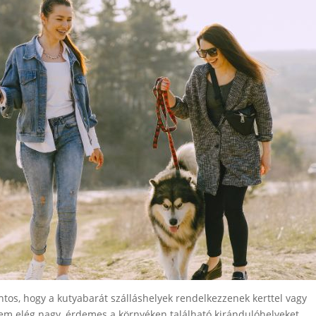
ntos, hogy a kutyabarát szálláshelyek rendelkezzenek kerttel vagy
 nem elég nagy, érdemes a környéken található kirándulóhelyeket