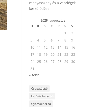
menyasszony és a vendégek
készülődése
2026. augusztus
H
K
S
C
P
S
V
1
2
3
4
5
6
7
8
9
10
11
12
13
14
15
16
17
18
19
20
21
22
23
24
25
26
27
28
29
30
31
« febr
Csapatépítő
Esküvői helyszín
Gyomaendrőd