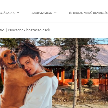
TATÁSAINK
SZOBÁK/ÁRAK
ÉTTEREM, MENÜ RENDELÉS
ÁSHELYET KUTYABARÁTTÁ?
zió
|
Nincsenek hozzászólások