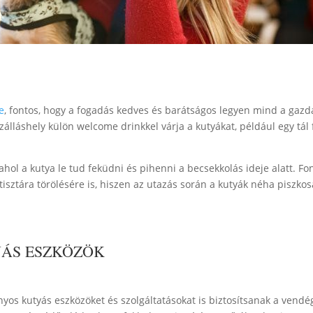
e
, fontos, hogy a fogadás kedves és barátságos legyen mind a gazd
álláshely külön welcome drinkkel várja a kutyákat, például egy tál 
ahol a kutya le tud feküdni és pihenni a becsekkolás ideje alatt. Fo
isztára törölésére is, hiszen az utazás során a kutyák néha piszkos
YÁS ESZKÖZÖK
nyos kutyás eszközöket és szolgáltatásokat is biztosítsanak a vendé