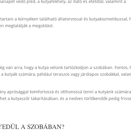
anapét védő pléd, a kutyafekhely, az itató és etetőtál, valamint a
tartani a környéken található állatorvossal és kutyakozmetikussal, 
n megtalálják a megoldást.
ég van arra, hogy a kutya velünk tartózkodjon a szobában. Fontos,
 a kutyák számára, például teraszos vagy járólapos szobákkal, vala
hány aprósággal komfortossá és otthonossá tenni a kutyánk számára
thet a kutyaszőr takarításában, és a nedves törlőkendők pedig friss
YEDÜL A SZOBÁBAN?