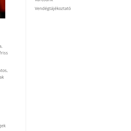
Vendégtájékoztató
a,
friss
ntos,
ak
gek