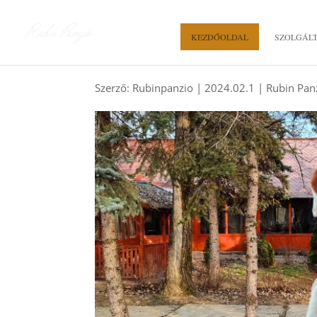
KEZDŐOLDAL
SZOLGÁL
MI TESZ EGY SZÁLL
Szerző:
Rubinpanzio
|
2024.02.1
|
Rubin Pan